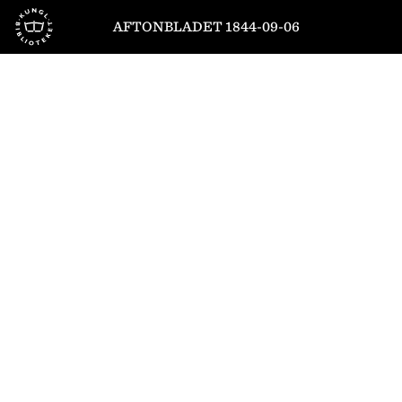
Till startsidan
AFTONBLADET 1844-09-06
1
/
4