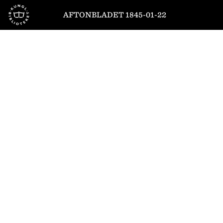
Till startsidan
AFTONBLADET 1845-01-22
1
/
4