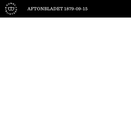
Till startsidan
AFTONBLADET 1879-09-15
1
/
4