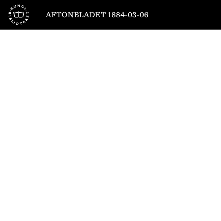
Till startsidan
AFTONBLADET 1884-03-06
1
/
4