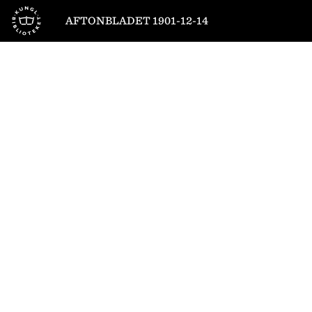
Till startsidan
AFTONBLADET 1901-12-14
1
/
8