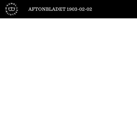
Till startsidan
AFTONBLADET 1903-02-02
1
/
4