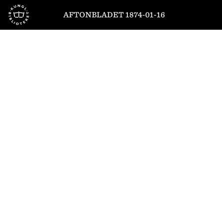
Till startsidan
AFTONBLADET 1874-01-16
1
/
4