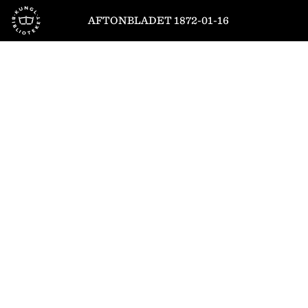
Till startsidan
AFTONBLADET 1872-01-16
1
/
4