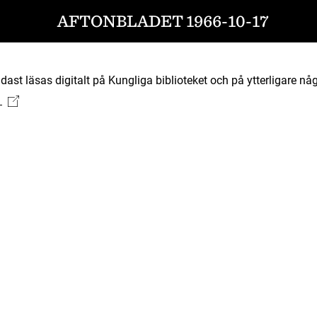
AFTONBLADET 1966-10-17
ast läsas digitalt på Kungliga biblioteket och på ytterligare någ