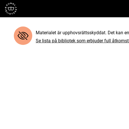
Till startsidan
Materialet är upphovsrättsskyddat. Det kan end
Se lista på bibliotek som erbjuder full åtkomst