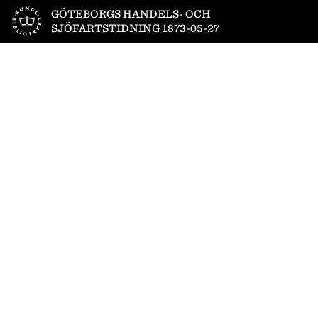
Till startsidan
GÖTEBORGS HANDELS- OCH
SJÖFARTSTIDNING 1873-05-27
1
/
4