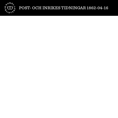
Till startsidan
POST- OCH INRIKES TIDNINGAR 1862-04-16
1
/
4