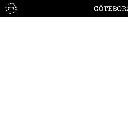
Till startsidan
GÖTEBORG
1
/
4