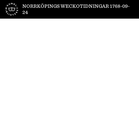
Till startsidan
NORRKÖPINGS WECKOTIDNINGAR 1768-09-
24
1
/
10