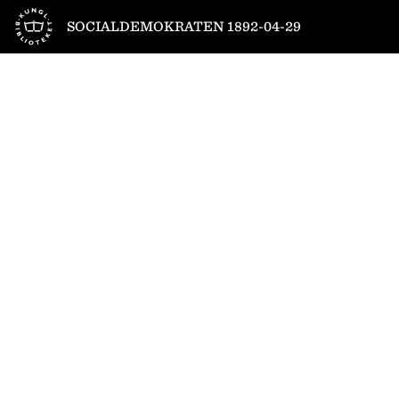
Till startsidan
SOCIALDEMOKRATEN 1892-04-29
1
/
4