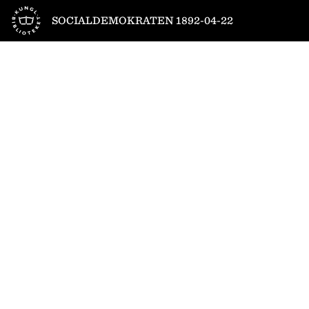
Till startsidan
SOCIALDEMOKRATEN 1892-04-22
1
/
4