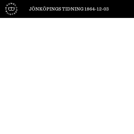
Till startsidan
JÖNKÖPINGS TIDNING 1864-12-03
1
/
4