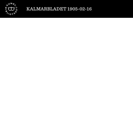
Till startsidan
KALMARBLADET 1905-02-16
1
/
4