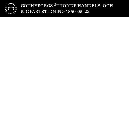
Till startsidan
GÖTHEBORGS ÅTTONDE HANDELS- OCH
SJÖFARTSTIDNING 1850-05-22
1
/
4