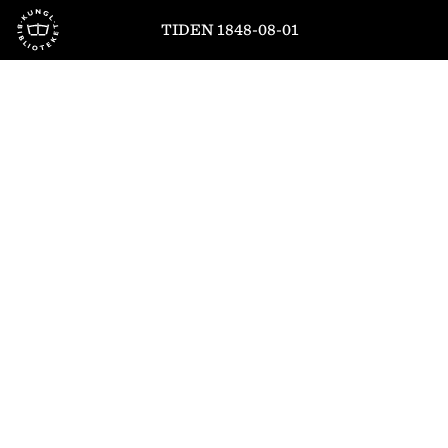
Till startsidan
TIDEN 1848-08-01
1
/
4