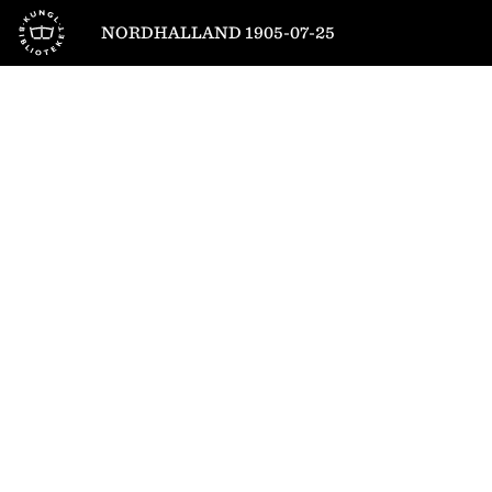
Till startsidan
NORDHALLAND 1905-07-25
1
/
4