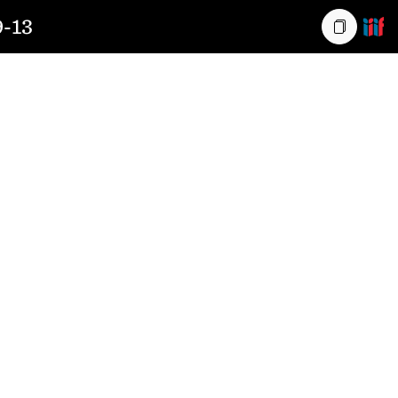
-13
Kopiera l