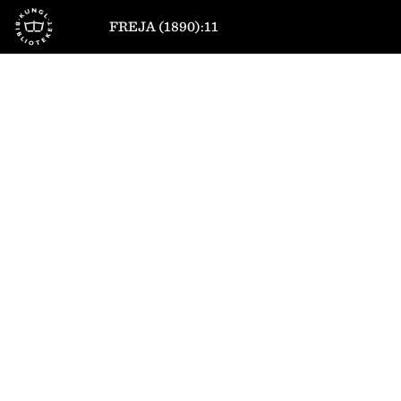
Till startsidan
FREJA (1890):11
1
/
14