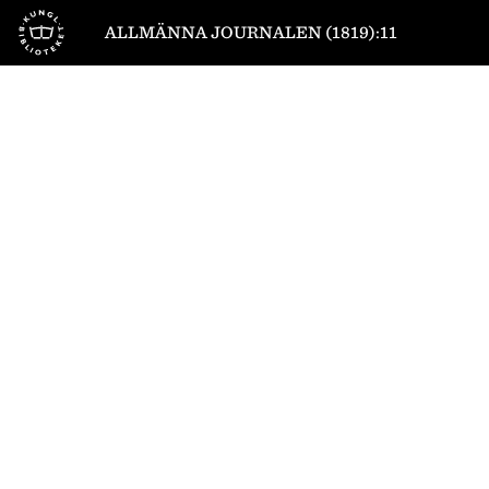
Till startsidan
ALLMÄNNA JOURNALEN (1819):11
1
/
4