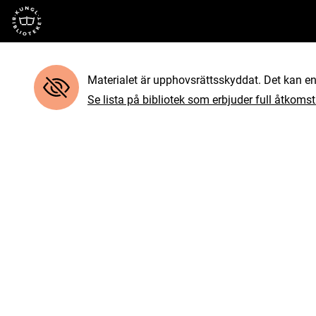
Till startsidan
Materialet är upphovsrättsskyddat. Det kan end
Se lista på bibliotek som erbjuder full åtkomst