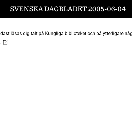
SVENSKA DAGBLADET 2005-06-04
ast läsas digitalt på Kungliga biblioteket och på ytterligare någ