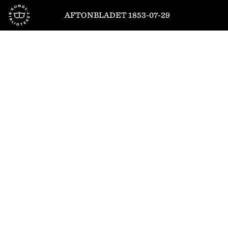
Till startsidan
AFTONBLADET 1853-07-29
1
/
4