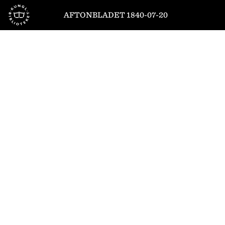
Till startsidan
AFTONBLADET 1840-07-20
1
/
4