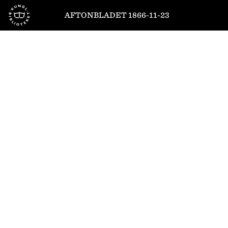
Till startsidan
AFTONBLADET 1866-11-23
1
/
4