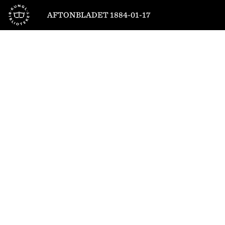
Till startsidan
AFTONBLADET 1884-01-17
1
/
4