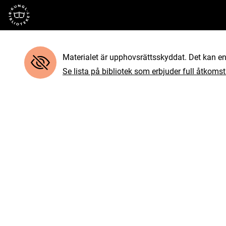
Till startsidan
Materialet är upphovsrättsskyddat. Det kan end
Se lista på bibliotek som erbjuder full åtkomst