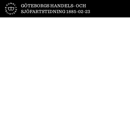
Till startsidan
GÖTEBORGS HANDELS- OCH
SJÖFARTSTIDNING 1885-02-23
1
/
4