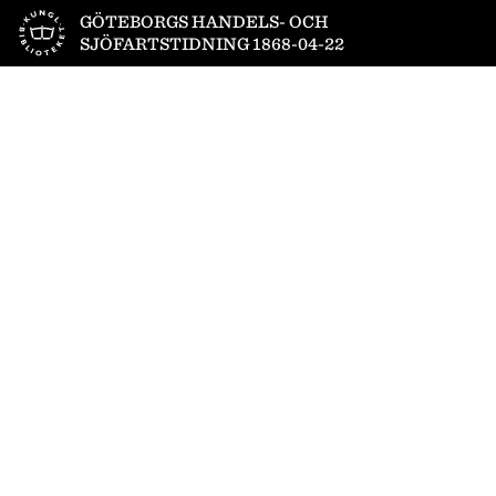
Till startsidan
GÖTEBORGS HANDELS- OCH
SJÖFARTSTIDNING 1868-04-22
1
/
4