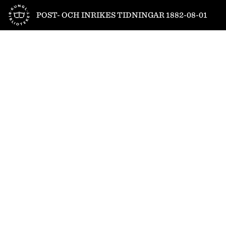
Till startsidan
POST- OCH INRIKES TIDNINGAR 1882-08-01
1
/
6