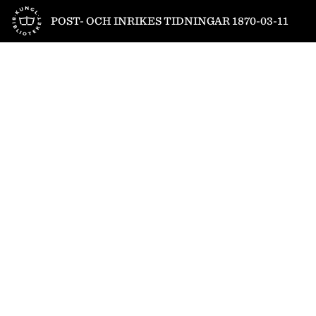
Till startsidan
POST- OCH INRIKES TIDNINGAR 1870-03-11
1
/
4