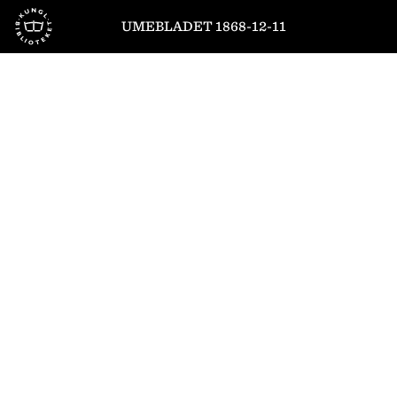
Till startsidan
UMEBLADET 1868-12-11
1
/
4