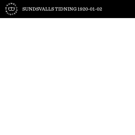
Till startsidan
SUNDSVALLS TIDNING 1920-01-02
1
/
6