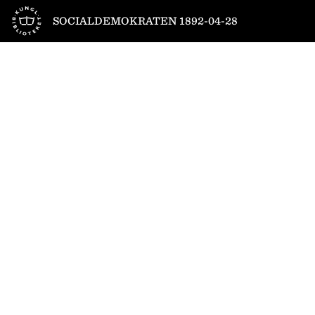
Till startsidan
SOCIALDEMOKRATEN 1892-04-28
1
/
4