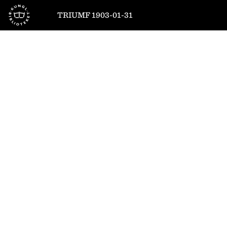
Till startsidan
TRIUMF 1903-01-31
1
/
4