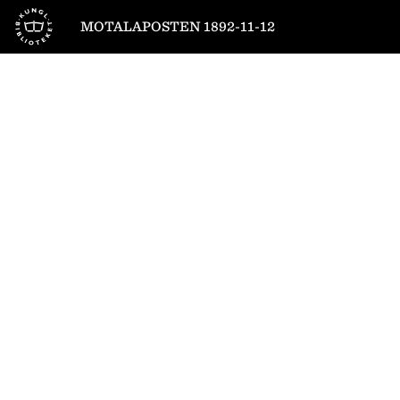
Till startsidan
MOTALAPOSTEN 1892-11-12
1
/
4