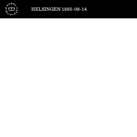
Till startsidan
HELSINGEN 1885-08-14
1
/
4