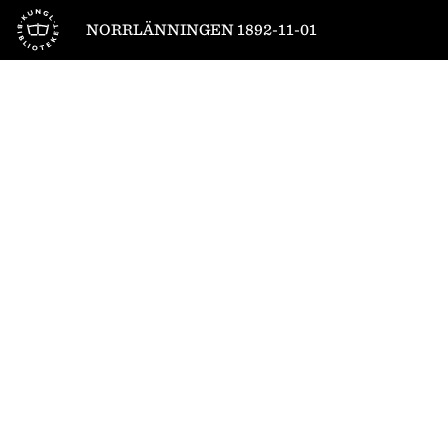
Till startsidan
NORRLÄNNINGEN 1892-11-01
1
/
4