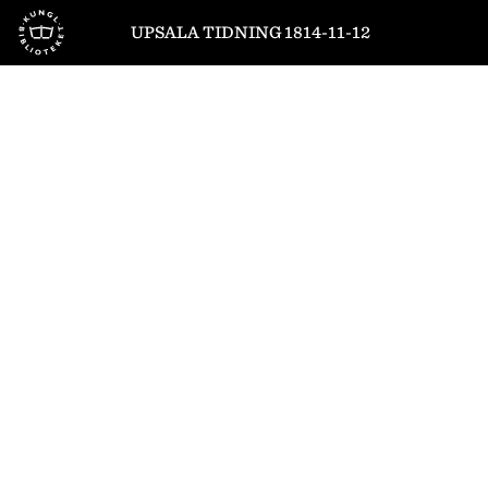
Till startsidan
UPSALA TIDNING 1814-11-12
1
/
4