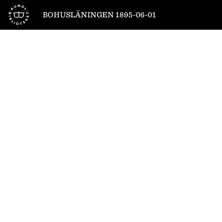
Till startsidan
BOHUSLÄNINGEN 1895-06-01
1
/
6