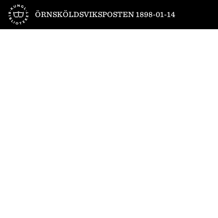
Till startsidan
ÖRNSKÖLDSVIKSPOSTEN 1898-01-14
1
/
4