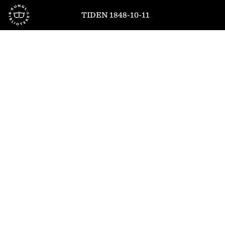
Till startsidan
TIDEN 1848-10-11
1
/
4