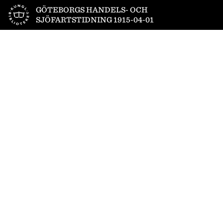
Till startsidan
GÖTEBORGS HANDELS- OCH
SJÖFARTSTIDNING 1915-04-01
1
/
16