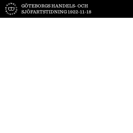
Till startsidan
GÖTEBORGS HANDELS- OCH
SJÖFARTSTIDNING 1922-11-18
1
/
30