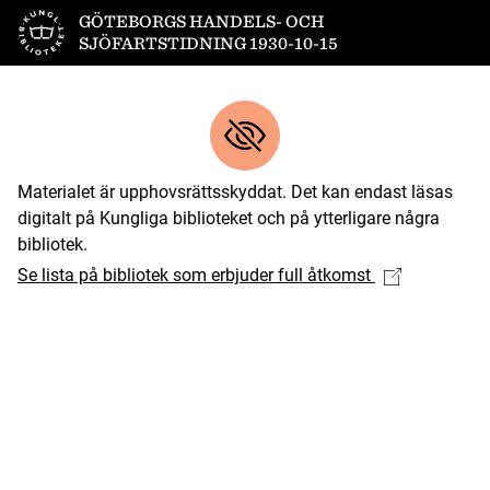
Till startsidan
GÖTEBORGS HANDELS- OCH
SJÖFARTSTIDNING 1930-10-15
Materialet är upphovsrättsskyddat. Det kan endast läsas
digitalt på Kungliga biblioteket och på ytterligare några
bibliotek.
Se lista på bibliotek som erbjuder full åtkomst