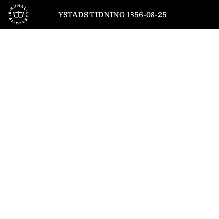
Till startsidan
YSTADS TIDNING 1856-08-25
1
/
4