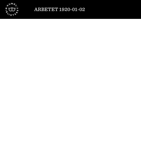
Till startsidan
ARBETET 1920-01-02
1
/
8