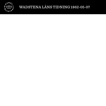
Till startsidan
WADSTENA LÄNS TIDNING 1862-05-07
1
/
4